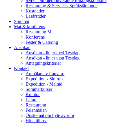
SMF – Studiemotiverande folkhögskolekurs
Restaurang & Service - Språkstärkande
Kostnader
Läsårstider
Sommar
Mat & konferens
Restaurang M
Konferens
Fester & Catering
Ansökan
Ansökan - linjer med Testdag
Ansökan - linjer utan Testdag
Antagningskriterier
Kontakt
Anmälan av frånvaro
Expedition - Skurup
Expedition - Malmö
Sommarkurser
Kurator
Lärare
Restaurang
Felanmälan
Önskemål om byte av rum
Hitta till oss