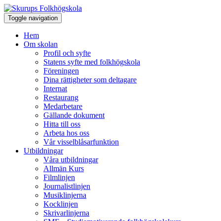
Toggle navigation
Hem
Om skolan
Profil och syfte
Statens syfte med folkhögskola
Föreningen
Dina rättigheter som deltagare
Internat
Restaurang
Medarbetare
Gällande dokument
Hitta till oss
Arbeta hos oss
Vår visselblåsarfunktion
Utbildningar
Våra utbildningar
Allmän Kurs
Filmlinjen
Journalistlinjen
Musiklinjerna
Kocklinjen
Skrivarlinjerna