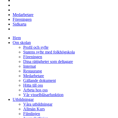
Medarbetare
Föreningen
Sidkarta
Hem
Om skolan
Profil och syfte
Statens syfte med folkhögskola
Föreningen
Dina rättigheter som deltagare
Internat
Restaurang
Medarbetare
Gällande dokument
Hitta till oss
Arbeta hos oss
Vår visselblåsarfunktion
Utbildningar
Våra utbildningar
Allmän Kurs
Filmlinjen