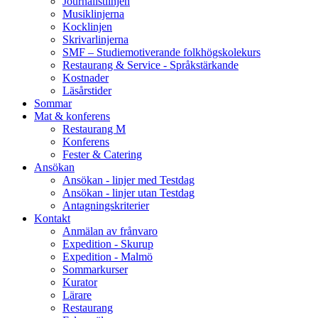
Journalistlinjen
Musiklinjerna
Kocklinjen
Skrivarlinjerna
SMF – Studiemotiverande folkhögskolekurs
Restaurang & Service - Språkstärkande
Kostnader
Läsårstider
Sommar
Mat & konferens
Restaurang M
Konferens
Fester & Catering
Ansökan
Ansökan - linjer med Testdag
Ansökan - linjer utan Testdag
Antagningskriterier
Kontakt
Anmälan av frånvaro
Expedition - Skurup
Expedition - Malmö
Sommarkurser
Kurator
Lärare
Restaurang