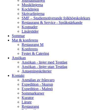
Journalistlinjen
Musiklinjerna
Kocklinjen
Skrivarlinjerna
SMF – Studiemotiverande folkhögskolekurs
Restaurang & Service - Språkstärkande
Kostnader
Läsårstider
Sommar
Mat & konferens
Restaurang M
Konferens
Fester & Catering
Ansökan
Ansökan - linjer med Testdag
Ansökan - linjer utan Testdag
Antagningskriterier
Kontakt
Anmälan av frånvaro
Expedition - Skurup
Expedition - Malmö
Sommarkurser
Kurator
Lärare
Restaurang