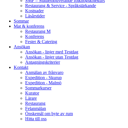
SMF – Studiemotiverande folkhögskolekurs
Restaurang & Service - Språkstärkande
Kostnader
Läsårstider
Sommar
Mat & konferens
Restaurang M
Konferens
Fester & Catering
Ansökan
Ansökan - linjer med Testdag
Ansökan - linjer utan Testdag
Antagningskriterier
Kontakt
Anmälan av frånvaro
Expedition - Skurup
Expedition - Malmö
Sommarkurser
Kurator
Lärare
Restaurang
Felanmälan
Önskemål om byte av rum
Hitta till oss