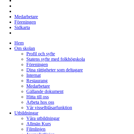
Medarbetare
Föreningen
Sidkarta
Hem
Om skolan
Profil och syfte
Statens syfte med folkhögskola
Föreningen
Dina rättigheter som deltagare
Internat
Restaurang
Medarbetare
Gällande dokument
Hitta till oss
Arbeta hos oss
Vår visselblåsarfunktion
Utbildningar
Våra utbildningar
Allmän Kurs
Filmlinjen