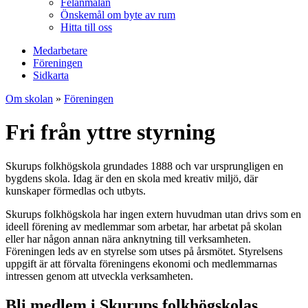
Felanmälan
Önskemål om byte av rum
Hitta till oss
Medarbetare
Föreningen
Sidkarta
Om skolan
»
Föreningen
Fri från yttre styrning
Skurups folkhögskola grundades 1888 och var ursprungligen en
bygdens skola. Idag är den en skola med kreativ miljö, där
kunskaper förmedlas och utbyts.
Skurups folkhögskola har ingen extern huvudman utan drivs som en
ideell förening av medlemmar som arbetar, har arbetat på skolan
eller har någon annan nära anknytning till verksamheten.
Föreningen leds av en styrelse som utses på årsmötet. Styrelsens
uppgift är att förvalta föreningens ekonomi och medlemmarnas
intressen genom att utveckla verksamheten.
Bli medlem i Skurups folkhögskolas