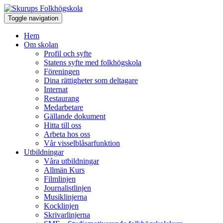
Toggle navigation
Hem
Om skolan
Profil och syfte
Statens syfte med folkhögskola
Föreningen
Dina rättigheter som deltagare
Internat
Restaurang
Medarbetare
Gällande dokument
Hitta till oss
Arbeta hos oss
Vår visselblåsarfunktion
Utbildningar
Våra utbildningar
Allmän Kurs
Filmlinjen
Journalistlinjen
Musiklinjerna
Kocklinjen
Skrivarlinjerna