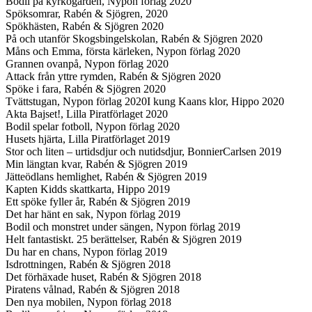
Bodil på kyrkogården, Nypon förlag 2020
Spöksomrar, Rabén & Sjögren, 2020
Spökhästen, Rabén & Sjögren 2020
På och utanför Skogsbingelskolan, Rabén & Sjögren 2020
Måns och Emma, första kärleken, Nypon förlag 2020
Grannen ovanpå, Nypon förlag 2020
Attack från yttre rymden, Rabén & Sjögren 2020
Spöke i fara, Rabén & Sjögren 2020
Tvättstugan, Nypon förlag 2020I kung Kaans klor, Hippo 2020
Akta Bajset!, Lilla Piratförlaget 2020
Bodil spelar fotboll, Nypon förlag 2020
Husets hjärta, Lilla Piratförlaget 2019
Stor och liten – urtidsdjur och nutidsdjur, BonnierCarlsen 2019
Min längtan kvar, Rabén & Sjögren 2019
Jätteödlans hemlighet, Rabén & Sjögren 2019
Kapten Kidds skattkarta, Hippo 2019
Ett spöke fyller år, Rabén & Sjögren 2019
Det har hänt en sak, Nypon förlag 2019
Bodil och monstret under sängen, Nypon förlag 2019
Helt fantastiskt. 25 berättelser, Rabén & Sjögren 2019
Du har en chans, Nypon förlag 2019
Isdrottningen, Rabén & Sjögren 2018
Det förhäxade huset, Rabén & Sjögren 2018
Piratens vålnad, Rabén & Sjögren 2018
Den nya mobilen, Nypon förlag 2018