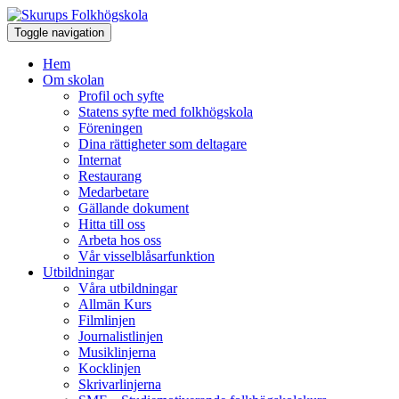
Toggle navigation
Hem
Om skolan
Profil och syfte
Statens syfte med folkhögskola
Föreningen
Dina rättigheter som deltagare
Internat
Restaurang
Medarbetare
Gällande dokument
Hitta till oss
Arbeta hos oss
Vår visselblåsarfunktion
Utbildningar
Våra utbildningar
Allmän Kurs
Filmlinjen
Journalistlinjen
Musiklinjerna
Kocklinjen
Skrivarlinjerna