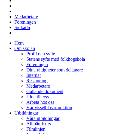
Medarbetare
Föreningen
Sidkarta
Hem
Om skolan
Profil och syfte
Statens syfte med folkhögskola
Föreningen
Dina rättigheter som deltagare
Internat
Restaurang
Medarbetare
Gällande dokument
Hitta till oss
Arbeta hos oss
Vår visselblåsarfunktion
Utbildningar
Våra utbildningar
Allmän Kurs
Filmlinjen