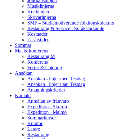
Journalistlinjen
Musiklinjerna
Kocklinjen
Skrivarlinjerna
SMF – Studiemotiverande folkhögskolekurs
Restaurang & Service - Språkstärkande
Kostnader
Läsårstider
Sommar
Mat & konferens
Restaurang M
Konferens
Fester & Catering
Ansökan
Ansökan - linjer med Testdag
Ansökan - linjer utan Testdag
Antagningskriterier
Kontakt
Anmälan av frånvaro
Expedition - Skurup
Expedition - Malmö
Sommarkurser
Kurator
Lärare
Restaurang