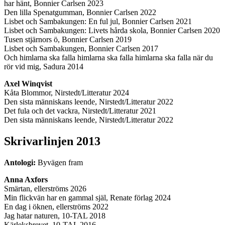
har hänt, Bonnier Carlsen 2023
Den lilla Spenatgumman, Bonnier Carlsen 2022
Lisbet och Sambakungen: En ful jul, Bonnier Carlsen 2021
Lisbet och Sambakungen: Livets hårda skola, Bonnier Carlsen 2020
Tusen stjärnors ö, Bonnier Carlsen 2019​
Lisbet och Sambakungen, Bonnier Carlsen 2017
Och himlarna ska falla himlarna ska falla himlarna ska falla när du
rör vid mig, Sadura 2014
Axel Winqvist
Kåta Blommor, Nirstedt/Litteratur 2024
Den sista människans leende, Nirstedt/Litteratur 2022
Det fula och det vackra, Nirstedt/Litteratur 2021
Den sista människans leende, Nirstedt/Litteratur 2022
Skrivarlinjen 2013
Antologi:
Byvägen fram
Anna Axfors
Smärtan, ellerströms 2026
Min flickvän har en gammal själ, Renate förlag 2024
En dag i öknen, ellerströms 2022
Jag hatar naturen, 10-TAL 2018
Kärleksbrevet, 10-TAL 2016