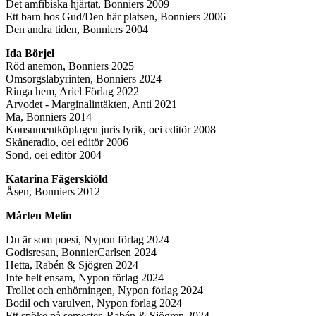
Det amfibiska hjärtat, Bonniers 2009
Ett barn hos Gud/Den här platsen, Bonniers 2006
Den andra tiden, Bonniers 2004
Ida Börjel
Röd anemon, Bonniers 2025
Omsorgslabyrinten, Bonniers 2024
Ringa hem, Ariel Förlag 2022
Arvodet - Marginalintäkten, Anti 2021
Ma, Bonniers 2014
Konsumentköplagen juris lyrik, oei editör 2008
Skåneradio, oei editör 2006
Sond, oei editör 2004
Katarina Fägerskiöld
Åsen, Bonniers 2012
Mårten Melin
Du är som poesi, Nypon förlag 2024
Godisresan, BonnierCarlsen 2024
Hetta, Rabén & Sjögren 2024
Inte helt ensam, Nypon förlag 2024
Trollet och enhörningen, Nypon förlag 2024
Bodil och varulven, Nypon förlag 2024
Ett spöke på semester, Rabén & Sjögren 2024