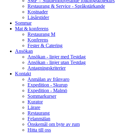
SMF – Studiemotiverande folkhögskolekurs
Restaurang & Service - Språkstärkande
Kostnader
Läsårstider
Sommar
Mat & konferens
Restaurang M
Konferens
Fester & Catering
Ansökan
Ansökan - linjer med Testdag
Ansökan - linjer utan Testdag
Antagningskriterier
Kontakt
Anmälan av frånvaro
Expedition - Skurup
Expedition - Malmö
Sommarkurser
Kurator
Lärare
Restaurang
Felanmälan
Önskemål om byte av rum
Hitta till oss