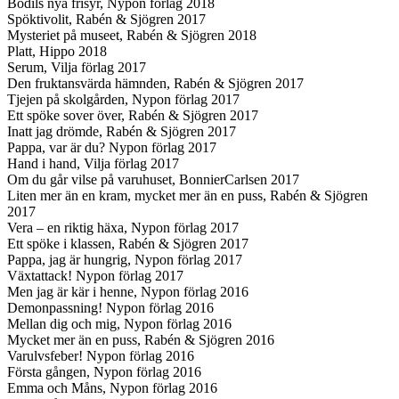
Bodils nya frisyr, Nypon förlag 2018
Spöktivolit, Rabén & Sjögren 2017
Mysteriet på museet, Rabén & Sjögren 2018
Platt, Hippo 2018
Serum, Vilja förlag 2017
Den fruktansvärda hämnden, Rabén & Sjögren 2017
Tjejen på skolgården, Nypon förlag 2017
Ett spöke sover över, Rabén & Sjögren 2017
Inatt jag drömde, Rabén & Sjögren 2017
Pappa, var är du? Nypon förlag 2017
Hand i hand, Vilja förlag 2017
Om du går vilse på varuhuset, BonnierCarlsen 2017
Liten mer än en kram, mycket mer än en puss, Rabén & Sjögren
2017
Vera – en riktig häxa, Nypon förlag 2017
Ett spöke i klassen, Rabén & Sjögren 2017
Pappa, jag är hungrig, Nypon förlag 2017
Växtattack! Nypon förlag 2017
Men jag är kär i henne, Nypon förlag 2016
Demonpassning! Nypon förlag 2016
Mellan dig och mig, Nypon förlag 2016
Mycket mer än en puss, Rabén & Sjögren 2016
Varulvsfeber! Nypon förlag 2016
Första gången, Nypon förlag 2016
Emma och Måns, Nypon förlag 2016