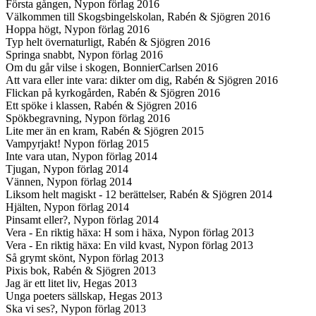
Första gången, Nypon förlag 2016
Välkommen till Skogsbingelskolan, Rabén & Sjögren 2016
Hoppa högt, Nypon förlag 2016
Typ helt övernaturligt, Rabén & Sjögren 2016
Springa snabbt, Nypon förlag 2016
Om du går vilse i skogen, BonnierCarlsen 2016
Att vara eller inte vara: dikter om dig, Rabén & Sjögren 2016
Flickan på kyrkogården, Rabén & Sjögren 2016
Ett spöke i klassen, Rabén & Sjögren 2016
Spökbegravning, Nypon förlag 2016
Lite mer än en kram, Rabén & Sjögren 2015
Vampyrjakt! Nypon förlag 2015
Inte vara utan, Nypon förlag 2014
Tjugan, Nypon förlag 2014
Vännen, Nypon förlag 2014
Liksom helt magiskt - 12 berättelser, Rabén & Sjögren 2014
Hjälten, Nypon förlag 2014
Pinsamt eller?, Nypon förlag 2014
Vera - En riktig häxa: H som i häxa, Nypon förlag 2013
Vera - En riktig häxa: En vild kvast, Nypon förlag 2013
Så grymt skönt, Nypon förlag 2013
Pixis bok, Rabén & Sjögren 2013
Jag är ett litet liv, Hegas 2013
Unga poeters sällskap, Hegas 2013
Ska vi ses?, Nypon förlag 2013