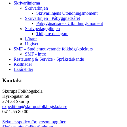
Skrivarlinjerna
Skrivarlinjen
Skrivarlinjens Utbildningsmoment
Skrivarlinjen - Påbyggnadsåret
Påbyggnadsårets Utbildningsmoment
Skrivpedagoglinjen
Tidigare deltagare
Lärare
Utgivet
SMF – Studiemotiverande folkhögskolekurs
SMF - Intro
Restaurang & Service - Språkstärkande
Kostnader
Läsårstider
Kontakt
Skurups Folkhögskola
Kyrkogatan 68
274 33 Skurup
expedition@skurupsfolkhogskola.se
0411-55 89 00
Sekretesspolicy för personuppgifter
Skolans visselblåsarfunktion