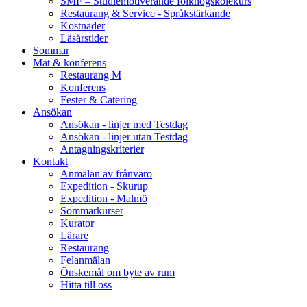
SMF – Studiemotiverande folkhögskolekurs
Restaurang & Service - Språkstärkande
Kostnader
Läsårstider
Sommar
Mat & konferens
Restaurang M
Konferens
Fester & Catering
Ansökan
Ansökan - linjer med Testdag
Ansökan - linjer utan Testdag
Antagningskriterier
Kontakt
Anmälan av frånvaro
Expedition - Skurup
Expedition - Malmö
Sommarkurser
Kurator
Lärare
Restaurang
Felanmälan
Önskemål om byte av rum
Hitta till oss