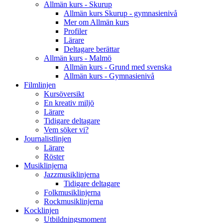
Allmän kurs - Skurup
Allmän kurs Skurup - gymnasienivå
Mer om Allmän kurs
Profiler
Lärare
Deltagare berättar
Allmän kurs - Malmö
Allmän kurs - Grund med svenska
Allmän kurs - Gymnasienivå
Filmlinjen
Kursöversikt
En kreativ miljö
Lärare
Tidigare deltagare
Vem söker vi?
Journalistlinjen
Lärare
Röster
Musiklinjerna
Jazzmusiklinjerna
Tidigare deltagare
Folkmusiklinjerna
Rockmusiklinjerna
Kocklinjen
Utbildningsmoment