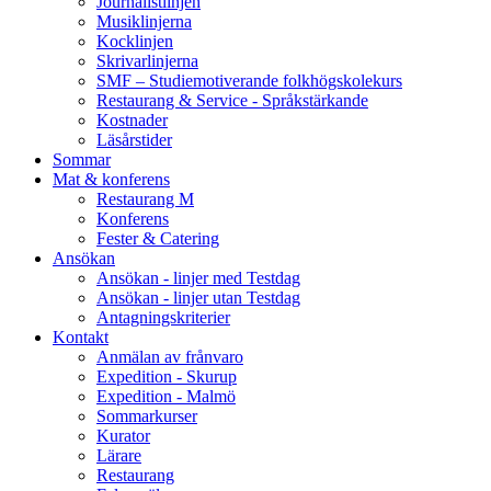
Journalistlinjen
Musiklinjerna
Kocklinjen
Skrivarlinjerna
SMF – Studiemotiverande folkhögskolekurs
Restaurang & Service - Språkstärkande
Kostnader
Läsårstider
Sommar
Mat & konferens
Restaurang M
Konferens
Fester & Catering
Ansökan
Ansökan - linjer med Testdag
Ansökan - linjer utan Testdag
Antagningskriterier
Kontakt
Anmälan av frånvaro
Expedition - Skurup
Expedition - Malmö
Sommarkurser
Kurator
Lärare
Restaurang