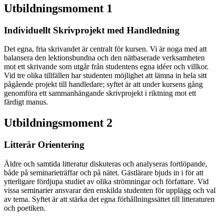
Utbildningsmoment 1
Individuellt Skrivprojekt med Handledning
Det egna, fria skrivandet är centralt för kursen. Vi är noga med att
balansera den lektionsbundna och den nätbaserade verksamheten
mot ett skrivande som utgår från studentens egna idéer och villkor.
Vid tre olika tillfällen har studenten möjlighet att lämna in hela sitt
pågående projekt till handledare; syftet är att under kursens gång
genomföra ett sammanhängande skrivprojekt i riktning mot ett
färdigt manus.
Utbildningsmoment 2
Litterär Orientering
Äldre och samtida litteratur diskuteras och analyseras fortlöpande,
både på seminarieträffar och på nätet. Gästlärare bjuds in i för att
ytterligare fördjupa studiet av olika strömningar och författare. Vid
vissa seminarier ansvarar den enskilda studenten för upplägg och val
av tema. Syftet är att stärka det egna förhållningssättet till litteraturen
och poetiken.