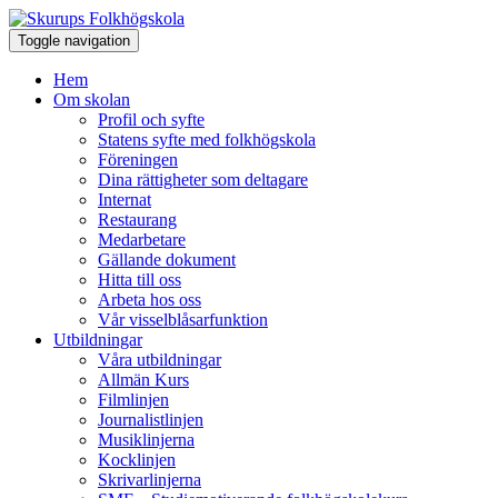
Toggle navigation
Hem
Om skolan
Profil och syfte
Statens syfte med folkhögskola
Föreningen
Dina rättigheter som deltagare
Internat
Restaurang
Medarbetare
Gällande dokument
Hitta till oss
Arbeta hos oss
Vår visselblåsarfunktion
Utbildningar
Våra utbildningar
Allmän Kurs
Filmlinjen
Journalistlinjen
Musiklinjerna
Kocklinjen
Skrivarlinjerna