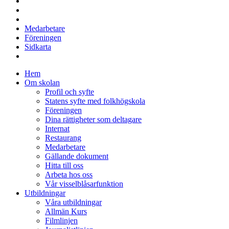
Medarbetare
Föreningen
Sidkarta
Hem
Om skolan
Profil och syfte
Statens syfte med folkhögskola
Föreningen
Dina rättigheter som deltagare
Internat
Restaurang
Medarbetare
Gällande dokument
Hitta till oss
Arbeta hos oss
Vår visselblåsarfunktion
Utbildningar
Våra utbildningar
Allmän Kurs
Filmlinjen